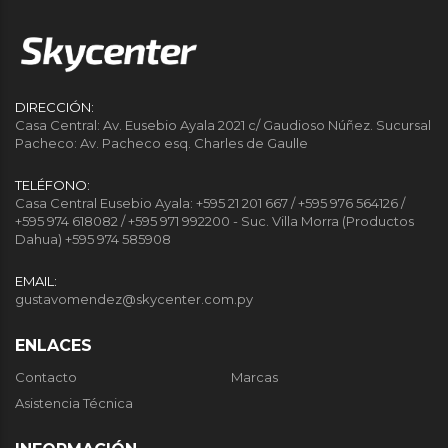
DIRECCIÓN:
Casa Central: Av. Eusebio Ayala 2021 c/ Gaudioso Núñez. Sucursal
Pacheco: Av. Pacheco esq. Charles de Gaulle
TELÉFONO:
Casa Central Eusebio Ayala: +595 21 201 667 / +595 976 564126 /
+595 974 618082 / +595 971 992200 - Suc. Villa Morra (Productos
Dahua) +595 974 585908
EMAIL:
gustavomendez@skycenter.com.py
ENLACES
Contacto
Marcas
Asistencia Técnica