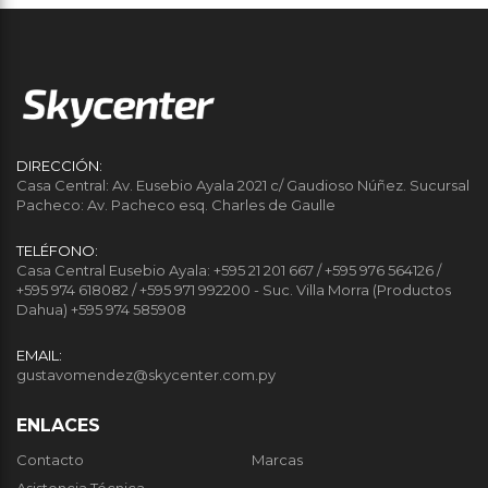
DIRECCIÓN:
Casa Central: Av. Eusebio Ayala 2021 c/ Gaudioso Núñez. Sucursal
Pacheco: Av. Pacheco esq. Charles de Gaulle
TELÉFONO:
Casa Central Eusebio Ayala: +595 21 201 667 / +595 976 564126 /
+595 974 618082 / +595 971 992200 - Suc. Villa Morra (Productos
Dahua) +595 974 585908
EMAIL:
gustavomendez@skycenter.com.py
ENLACES
Contacto
Marcas