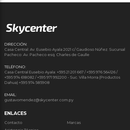
DIRECCIÓN:
Casa Central: Av. Eusebio Ayala 2021 c/ Gaudioso Núñez. Sucursal
Pacheco: Av. Pacheco esq. Charles de Gaulle
TELÉFONO:
Casa Central Eusebio Ayala: +595 21 201 667 / +595 976 564126 /
+595 974 618082 / +595 971 992200 - Suc. Villa Morra (Productos
Dahua) +595 974 585908
EMAIL:
gustavomendez@skycenter.com.py
ENLACES
Contacto
Marcas